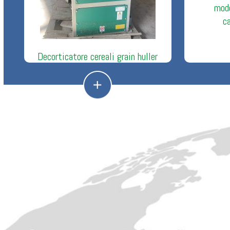
mod
c
Decorticatore cereali grain huller