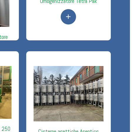
Omogenizzatore Tetra Pak
tore
 250
Cisterne asettiche Aseptics