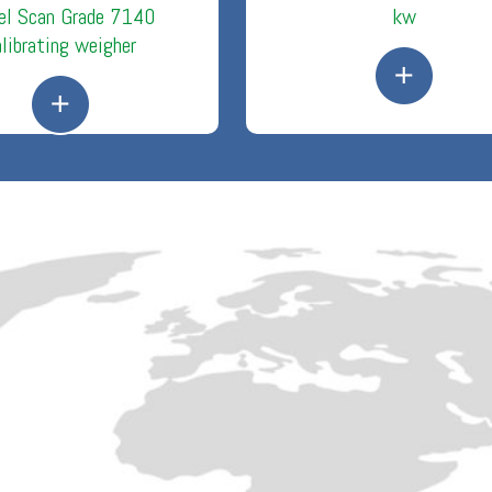
el Scan Grade 7140
kw
alibrating weigher