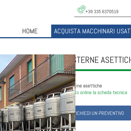
+39 335 6370519
HOME
ACQUISTA MACCHINARI USAT
CISTERNE ASETTIC
Cisterne asettiche
Presto online la scheda tecnica
RICHIEDI UN PREVENTIVO