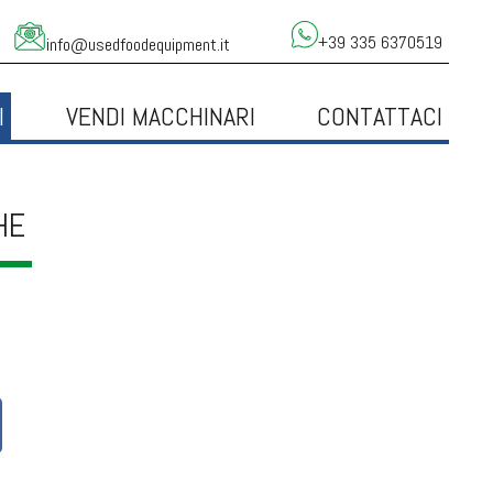
+39 335 6370519
info@usedfoodequipment.it
I
VENDI MACCHINARI
CONTATTACI
HE