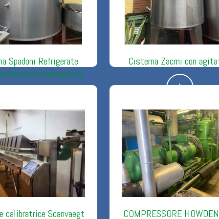
na Spadoni Refrigerate
Cisterna Zacmi con agita
entino nell’intercapedine
e calibratrice Scanvaegt
COMPRESSORE HOWDEN