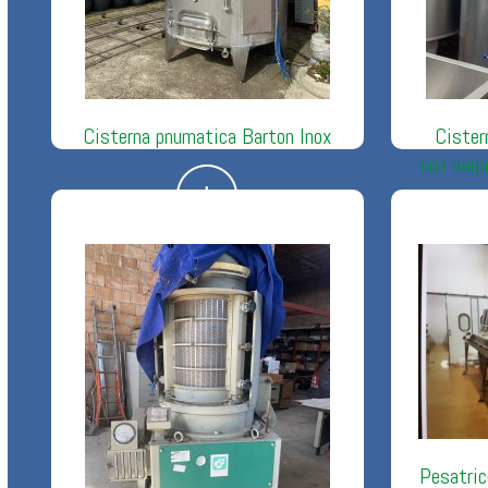
Cisterna pnumatica Barton Inox
Cister
con serp
Pesatric