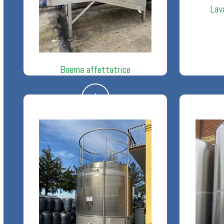
Lav
Boema affettatrice