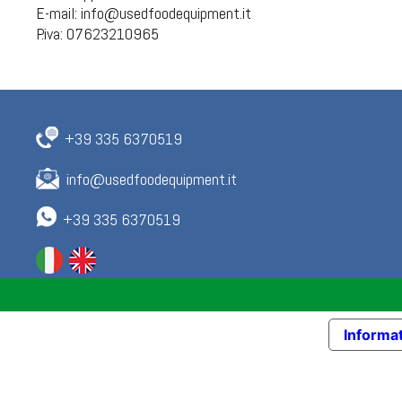
E-mail:
info@usedfoodequipment.it
P.iva: 07623210965
+39 335 6370519
info@usedfoodequipment.it
+39 335 6370519
Informat