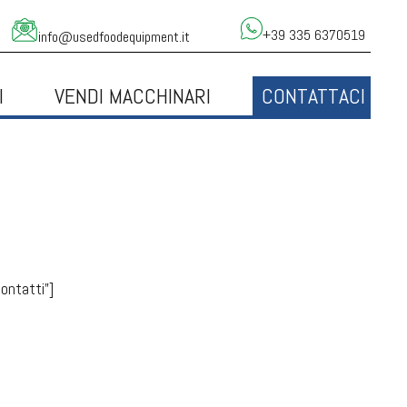
+39 335 6370519
info@usedfoodequipment.it
I
VENDI MACCHINARI
CONTATTACI
ontatti”]