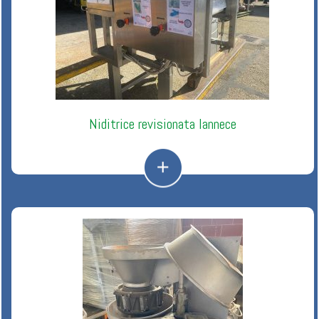
Niditrice revisionata Iannece