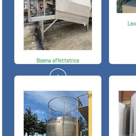
Lav
Boema affettatrice