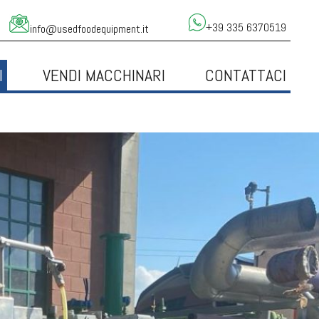
+39 335 6370519
info@usedfoodequipment.it
I
VENDI MACCHINARI
CONTATTACI
NATA IANNECE