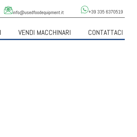
+39 335 6370519
info@usedfoodequipment.it
I
VENDI MACCHINARI
CONTATTACI