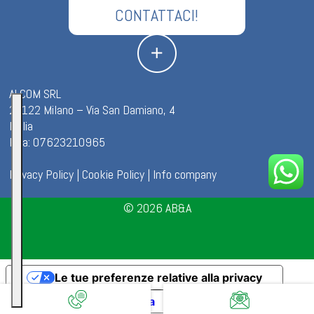
CONTATTACI!
ALCOM SRL
20122 Milano – Via San Damiano, 4
Italia
P.iva: 07623210965
Privacy Policy
|
Cookie Policy
|
Info company
© 2026
AB&A
Le tue preferenze relative alla privacy
Informativa sulla raccolta