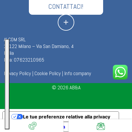
CONTATTACI!
ALCOM SRL
20122 Milano – Via San Damiano, 4
Italia
P.iva: 07623210965
Privacy Policy
|
Cookie Policy
|
Info company
© 2026
AB&A
Le tue preferenze relative alla privacy
Informativa sulla raccolta