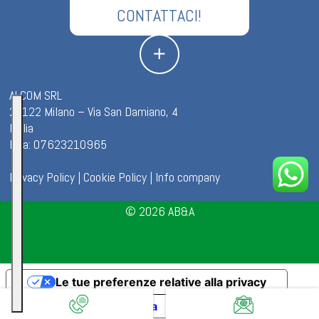
CONTATTACI!
ALCOM SRL
20122 Milano – Via San Damiano, 4
Italia
P.iva: 07623210965
Privacy Policy
|
Cookie Policy
|
Info company
© 2026
AB&A
Le tue preferenze relative alla privacy
Informativa sulla raccolta