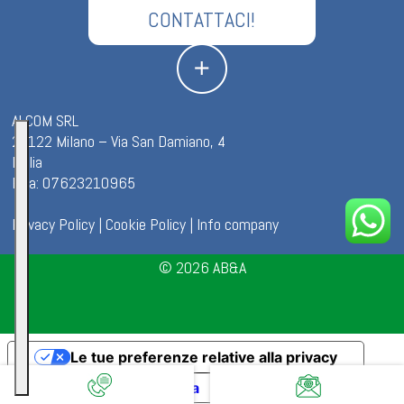
CONTATTACI!
ALCOM SRL
20122 Milano – Via San Damiano, 4
Italia
P.iva: 07623210965
Privacy Policy
|
Cookie Policy
|
Info company
© 2026
AB&A
Le tue preferenze relative alla privacy
Informativa sulla raccolta