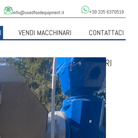
+39 335 6370519
info@usedfoodequipment.it
I
VENDI MACCHINARI
CONTATTACI
STA RIPIENA AGNELLI CON VARI